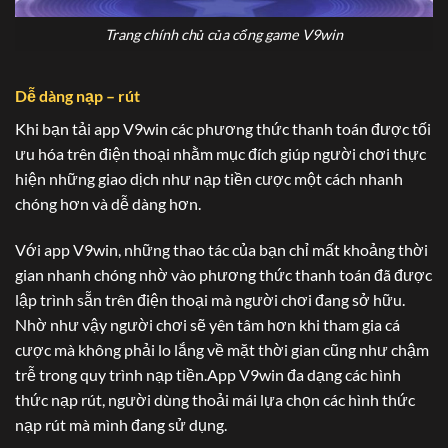
Trang chính chủ của cổng game V9win
Dễ dàng nạp – rút
Khi bạn tải app V9win các phương thức thanh toán được tối
ưu hóa trên điện thoại nhằm mục đích giúp người chơi thực
hiện những giao dịch như nạp tiền cược một cách nhanh
chóng hơn và dễ dàng hơn.
Với app V9win, những thao tác của bạn chỉ mất khoảng thời
gian nhanh chóng nhờ vào phương thức thanh toán đã được
lập trình sẵn trên điện thoại mà người chơi đang sở hữu.
Nhờ như vậy người chơi sẽ yên tâm hơn khi tham gia cá
cược mà không phải lo lắng về mặt thời gian cũng như chậm
trễ trong quy trình nạp tiền.
App V9win đa dạng các hình
thức nạp rút, người dùng thoải mái lựa chọn các hình thức
nạp rút mà mình đang sử dụng.