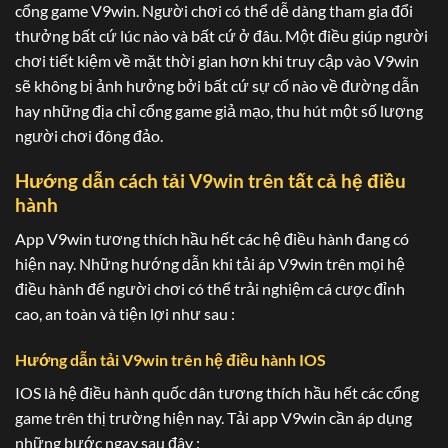
cổng game V9win. Người chơi có thể dễ dàng tham gia đổi
thưởng bất cứ lúc nào và bất cứ ở đâu.
Một điều giúp người
chơi tiết kiệm về mặt thời gian hơn khi truy cập vào V9win
sẽ không bị ảnh hưởng bởi bất cứ sự cố nào về đường dẫn
hay những địa chỉ cổng game giả mạo, thu hút một số lượng
người chơi đông đảo.
Hướng dẫn cách tải V9win trên tất cả hệ điều
hành
App V9win tương thích hầu hết các hệ điều hành đang có
hiện nay. Những hướng dẫn khi tải áp V9win trên mọi hệ
điều hành để người chơi có thể trải nghiệm cá cược đỉnh
cao, an toàn và tiện lợi như sau :
Hướng dẫn tải V9win trên hệ điều hành IOS
IOS là hệ điều hành quốc dân tương thích hầu hết các cổng
game trên thị trường hiện nay. Tải app V9win cần áp dụng
những bước ngay sau đây :