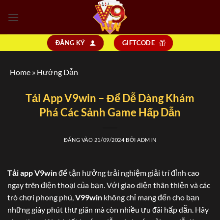
Bỏ
qua
nội
dung
ĐĂNG KÝ
GIFTCODE
Home
»
Hướng Dẫn
Tải App V9win – Để Dễ Dàng Khám
Phá Các Sảnh Game Hấp Dẫn
ĐĂNG VÀO
21/09/2024
BỞI
ADMIN
Tải app V9win
để tận hưởng trải nghiệm giải trí đỉnh cao
ngay trên điện thoại của bạn. Với giao diện thân thiện và các
trò chơi phong phú,
V99win
không chỉ mang đến cho bạn
những giây phút thư giãn mà còn nhiều ưu đãi hấp dẫn. Hãy