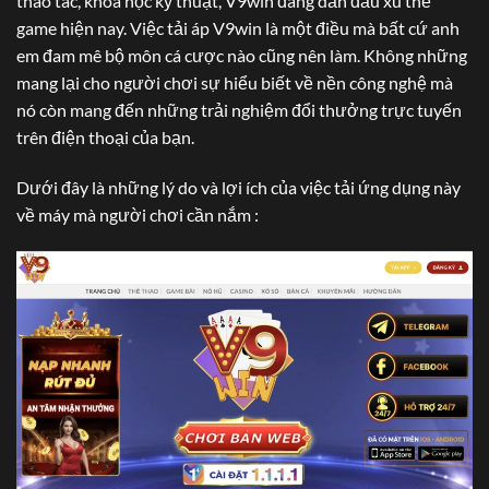
thao tác, khoa học kỹ thuật, V9win đang dẫn đầu xu thế
game hiện nay.
Việc tải áp V9win là một điều mà bất cứ anh
em đam mê bộ môn cá cược nào cũng nên làm. Không những
mang lại cho người chơi sự hiểu biết về nền công nghệ mà
nó còn mang đến những trải nghiệm đổi thưởng trực tuyến
trên điện thoại của bạn.
Dưới đây là những lý do và lợi ích của việc tải ứng dụng này
về máy mà người chơi cần nắm :