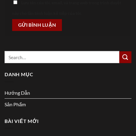
Lưu tên của tôi, email, và trang web trong trình duyệt
này cho lần bình luận kế tiếp của tôi.
DANH MỤC
Hướng Dẫn
Sản Phẩm
BÀI VIẾT MỚI